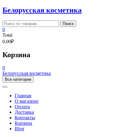
Skip
Белорусская косметика
to
content
Искать:
Поиск
0
Total
0,00₽
Корзина
0
Белорусская косметика
Все категории
Главная
О магазине
Оплата
Доставка
Контакты
Корзина
Blog