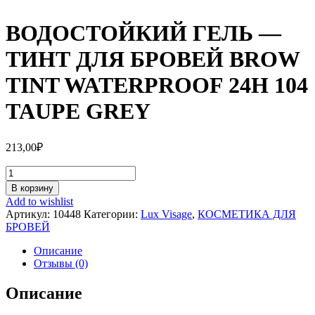
ВОДОСТОЙКИЙ ГЕЛЬ —
ТИНТ ДЛЯ БРОВЕЙ BROW
TINT WATERPROOF 24H 104
TAUPE GREY
213,00
₽
Количество
ВОДОСТОЙКИЙ
В корзину
ГЕЛЬ
Add to wishlist
-
Артикул:
10448
Категории:
Lux Visage
,
КОСМЕТИКА ДЛЯ
ТИНТ
БРОВЕЙ
ДЛЯ
БРОВЕЙ
Описание
BROW
Отзывы (0)
TINT
WATERPROOF
Описание
24H
104