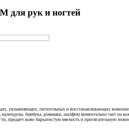
для рук и ногтей
х, увлажняющих, питательных и восстанавливающих компоненто
я, календулы, бамбука, ромашки, шалфея) моментально тает на ко
гти, придает коже бархатистую мягкость и притягательную нежн