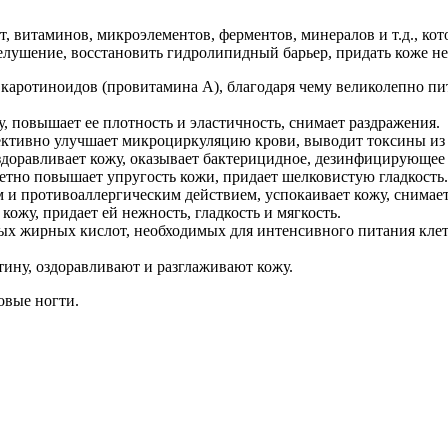
, витаминов, микроэлементов, ферментов, минералов и т.д., кот
лушение, восстановить гидролипидный барьер, придать коже неж
аротиноидов (провитамина А), благодаря чему великолепно пит
, повышает ее плотность и эластичность, снимает раздражения.
тивно улучшает микроциркуляцию крови, выводит токсины из кл
здоравливает кожу, оказывает бактерицидное, дезинфицирующее 
метно повышает упругость кожи, придает шелковистую гладкость.
и противоаллергическим действием, успокаивает кожу, снимает 
кожу, придает ей нежность, гладкость и мягкость.
х жирных кислот, необходимых для интенсивного питания клето
ину, оздоравливают и разглаживают кожу.
овые ногти.