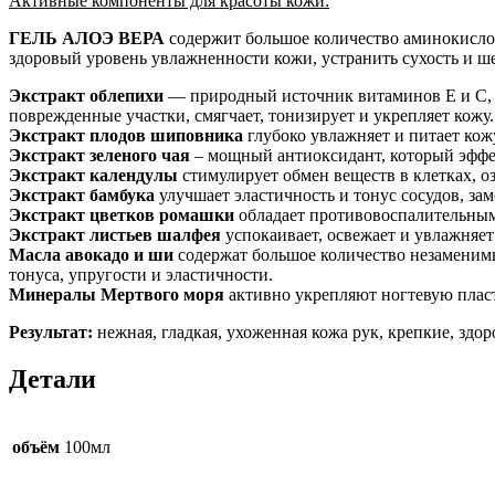
Активные компоненты для красоты кожи:
ГЕЛЬ АЛОЭ ВЕРА
содержит большое количество аминокислот
здоровый уровень увлажненности кожи, устранить сухость и ше
Экстракт облепихи
— природный источник витаминов Е и С, к
поврежденные участки, смягчает, тонизирует и укрепляет кожу.
Экстракт плодов шиповника
глубоко увлажняет и питает кожу
Экстракт зеленого чая
– мощный антиоксидант, который эффек
Экстракт календулы
стимулирует обмен веществ в клетках, о
Экстракт бамбука
улучшает эластичность и тонус сосудов, за
Экстракт цветков ромашки
обладает противовоспалительным 
Экстракт листьев шалфея
успокаивает, освежает и увлажняет 
Масла авокадо и ши
содержат большое количество незаменимы
тонуса, упругости и эластичности.
Минералы Мертвого моря
активно укрепляют ногтевую пласт
Результат:
нежная, гладкая, ухоженная кожа рук, крепкие, здор
Детали
объём
100мл