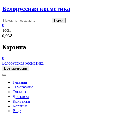
Skip
Белорусская косметика
to
content
Искать:
Поиск
0
Total
0,00₽
Корзина
0
Белорусская косметика
Все категории
Главная
О магазине
Оплата
Доставка
Контакты
Корзина
Blog