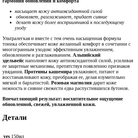
гармония обновления и комфорта
насыщает кожу антиоксидантной силой
обновляет, разглаживает, придает сияние
делает кожу более восприимчивой к последующему
уходу
Ультралегкая и вместе с тем очень насыщенная формула
тоника обеспечивает коже желанный комфорт в сочетании с
многогранным уходом: эффективным увлажнением,
обновлением и разглаживанием.
Альпийский
эдельвейс
наполняет кожу антиоксидантной силой, усиливая
ее защитные механизмы, препятствуя появлению признаков
увядания.
Протеины кашемира
увлажняют, питают и
восстанавливают кожу, преображая ее, делая изумительно
мягкой и бархатистой.
Розовая магнолия
дарит коже
нежность и сияние свежести едва распустившихся бутонов.
Впечатляющий результат: восхитительное ощущение
обновленной, свежей, увлажненной кожи.
Детали
ves
150мл