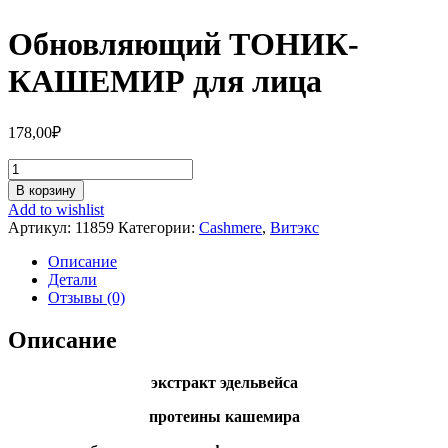
Обновляющий ТОНИК-
КАШЕМИР для лица
178,00
₽
Количество
Обновляющий
В корзину
ТОНИК-
Add to wishlist
КАШЕМИР
Артикул:
11859
Категории:
Cashmere
,
Витэкс
для
лица
Описание
Детали
Отзывы (0)
Описание
экстракт эдельвейса
протеины кашемира