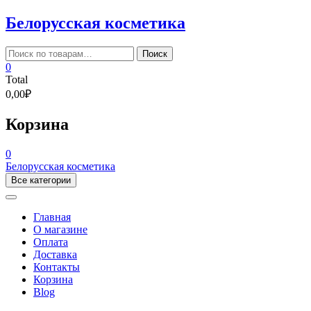
Skip
Белорусская косметика
to
content
Искать:
Поиск
0
Total
0,00₽
Корзина
0
Белорусская косметика
Все категории
Главная
О магазине
Оплата
Доставка
Контакты
Корзина
Blog