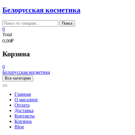
Skip
Белорусская косметика
to
content
Искать:
Поиск
0
Total
0,00₽
Корзина
0
Белорусская косметика
Все категории
Главная
О магазине
Оплата
Доставка
Контакты
Корзина
Blog