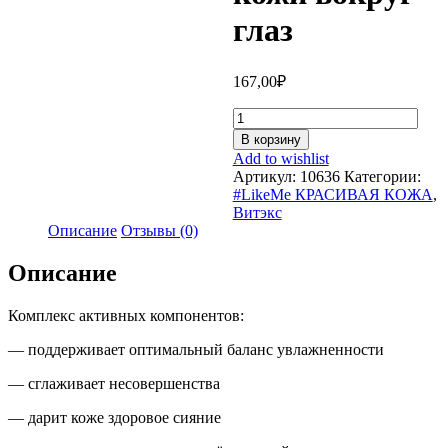
глаз
167,00
₽
Количество
Легкий
В корзину
КРЕМ-
Add to wishlist
ГЕЛЬ
Артикул:
10636
Категории:
УВЛАЖНЕНИЕ
#LikeMe КРАСИВАЯ КОЖА
,
И
Витэкс
СИЯНИЕ
Описание
Отзывы (0)
для
лица
Описание
и
кожи
вокруг
Комплекс активных компонентов:
глаз
— поддерживает оптимальный баланс увлажненности
— сглаживает несовершенства
— дарит коже здоровое сияние