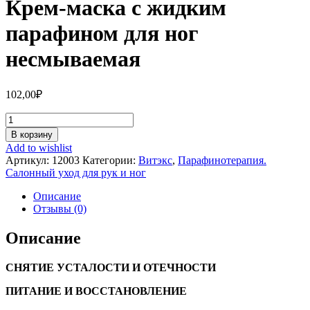
Крем-маска с жидким
парафином для ног
несмываемая
102,00
₽
Количество
Крем-
В корзину
маска
Add to wishlist
с
Артикул:
12003
Категории:
Витэкс
,
Парафинотерапия.
жидким
Салонный уход для рук и ног
парафином
для
Описание
ног
Отзывы (0)
несмываемая
Описание
СНЯТИЕ УСТАЛОСТИ И ОТЕЧНОСТИ
ПИТАНИЕ И ВОССТАНОВЛЕНИЕ