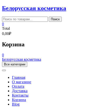
Skip
Белорусская косметика
to
content
Искать:
Поиск
0
Total
0,00₽
Корзина
0
Белорусская косметика
Все категории
Главная
О магазине
Оплата
Доставка
Контакты
Корзина
Blog