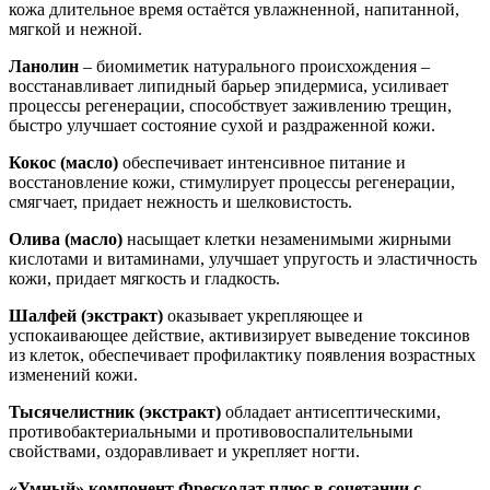
кожа длительное время остаётся увлажненной, напитанной,
мягкой и нежной.
Ланолин
– биомиметик натурального происхождения –
восстанавливает липидный барьер эпидермиса, усиливает
процессы регенерации, способствует заживлению трещин,
быстро улучшает состояние сухой и раздраженной кожи.
Кокос (масло)
обеспечивает интенсивное питание и
восстановление кожи, стимулирует процессы регенерации,
смягчает, придает нежность и шелковистость.
Олива (масло)
насыщает клетки незаменимыми жирными
кислотами и витаминами, улучшает упругость и эластичность
кожи, придает мягкость и гладкость.
Шалфей (экстракт)
оказывает укрепляющее и
успокаивающее действие, активизирует выведение токсинов
из клеток, обеспечивает профилактику появления возрастных
изменений кожи.
Тысячелистник (экстракт)
обладает антисептическими,
противобактериальными и противовоспалительными
свойствами, оздоравливает и укрепляет ногти.
«Умный»
компонент Фресколат плюс в сочетании с