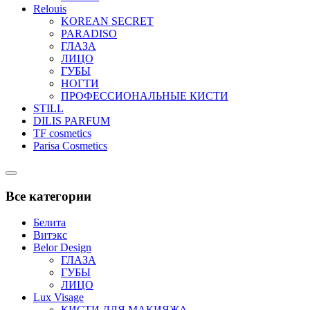
Relouis
KOREAN SECRET
PARADISO
ГЛАЗА
ЛИЦО
ГУБЫ
НОГТИ
ПРОФЕССИОНАЛЬНЫЕ КИСТИ
STILL
DILIS PARFUM
TF cosmetics
Parisa Cosmetics
Catalog
Menu
Все категории
Белита
Витэкс
Belor Design
ГЛАЗА
ГУБЫ
ЛИЦО
Lux Visage
КИСТИ ДЛЯ МАКИЯЖА