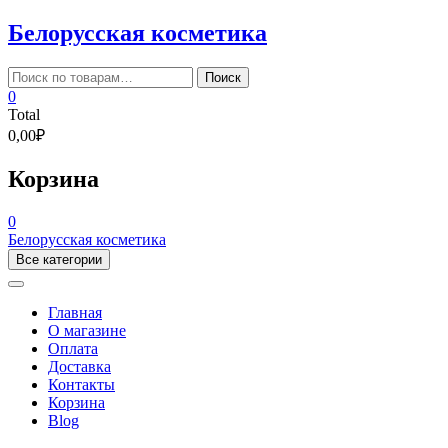
Skip
Белорусская косметика
to
content
Искать:
Поиск
0
Total
0,00₽
Корзина
0
Белорусская косметика
Все категории
Главная
О магазине
Оплата
Доставка
Контакты
Корзина
Blog