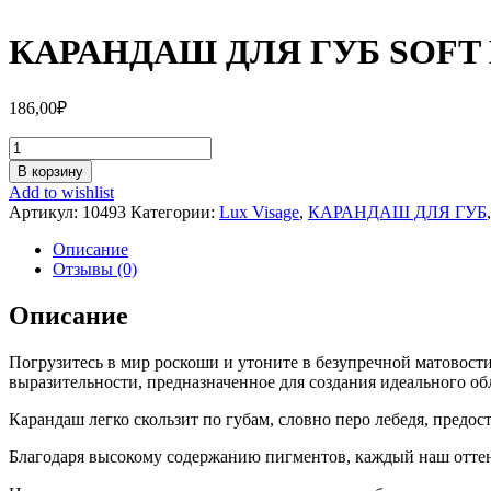
КАРАНДАШ ДЛЯ ГУБ SOFT 
186,00
₽
Количество
КАРАНДАШ
В корзину
ДЛЯ
Add to wishlist
ГУБ
Артикул:
10493
Категории:
Lux Visage
,
КАРАНДАШ ДЛЯ ГУБ
SOFT
MATTE
Описание
610
Отзывы (0)
TOFFY
Описание
Погрузитесь в мир роскоши и утоните в безупречной матовост
выразительности, предназначенное для создания идеального об
Карандаш легко скользит по губам, словно перо лебедя, предо
Благодаря высокому содержанию пигментов, каждый наш оттено