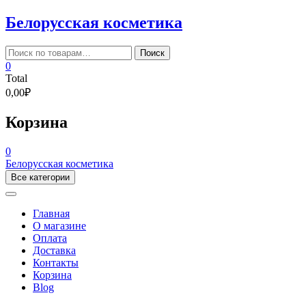
Skip
Белорусская косметика
to
content
Искать:
Поиск
0
Total
0,00₽
Корзина
0
Белорусская косметика
Все категории
Главная
О магазине
Оплата
Доставка
Контакты
Корзина
Blog