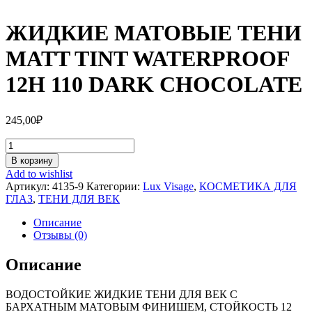
ЖИДКИЕ МАТОВЫЕ ТЕНИ
MATT TINT WATERPROOF
12H 110 DARK CHOCOLATE
245,00
₽
Количество
ЖИДКИЕ
В корзину
МАТОВЫЕ
Add to wishlist
ТЕНИ
Артикул:
4135-9
Категории:
Lux Visage
,
КОСМЕТИКА ДЛЯ
MATT
ГЛАЗ
,
ТЕНИ ДЛЯ ВЕК
TINT
WATERPROOF
Описание
12H
Отзывы (0)
110
DARK
Описание
CHOCOLATE
ВОДОСТОЙКИЕ ЖИДКИЕ ТЕНИ ДЛЯ ВЕК С
БАРХАТНЫМ МАТОВЫМ ФИНИШЕМ, СТОЙКОСТЬ 12