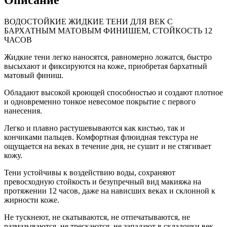
Описание
ВОДОСТОЙКИЕ ЖИДКИЕ ТЕНИ ДЛЯ ВЕК С
БАРХАТНЫМ МАТОВЫМ ФИНИШЕМ, СТОЙКОСТЬ 12
ЧАСОВ
Жидкие тени легко наносятся, равномерно ложатся, быстро
высыхают и фиксируются на коже, приобретая бархатный
матовый финиш.
Обладают высокой кроющей способностью и создают плотное
и одновременно тонкое невесомое покрытие с первого
нанесения.
Легко и плавно растушевываются как кистью, так и
кончиками пальцев. Комфортная флюидная текстура не
ощущается на веках в течение дня, не сушит и не стягивает
кожу.
Тени устойчивы к воздействию воды, сохраняют
превосходную стойкость и безупречный вид макияжа на
протяжении 12 часов, даже на нависших веках и склонной к
жирности коже.
Не тускнеют, не скатываются, не отпечатываются, не
размазываются, не трескаются, не западают в складочки век.