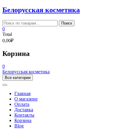
Skip
Белорусская косметика
to
content
Искать:
Поиск
0
Total
0,00₽
Корзина
0
Белорусская косметика
Все категории
Главная
О магазине
Оплата
Доставка
Контакты
Корзина
Blog