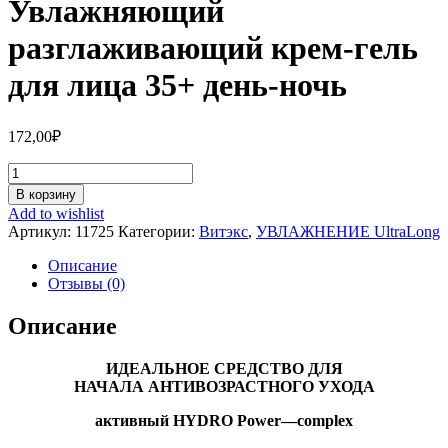
Увлажняющий
разглаживающий крем-гель
для лица 35+ день-ночь
172,00
₽
Количество
Увлажняющий
В корзину
разглаживающий
Add to wishlist
крем-
Артикул:
11725
Категории:
Витэкс
,
УВЛАЖНЕНИЕ UltraLong
гель
для
Описание
лица
Отзывы (0)
35+
день-
Описание
ночь
ИДЕАЛЬНОЕ СРЕДСТВО ДЛЯ
НАЧАЛА АНТИВОЗРАСТНОГО УХОДА
активный
HYDRO
Power
—
complex