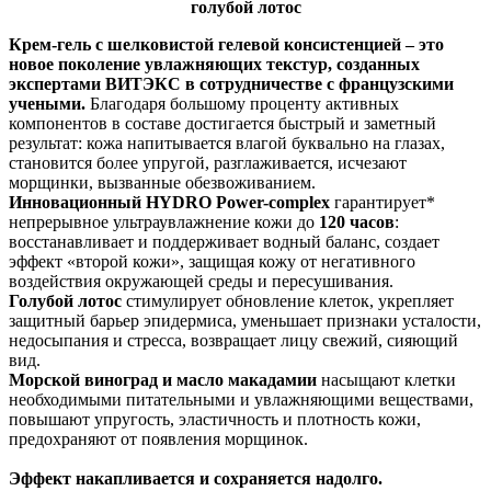
голубой лотос
Крем-гель с шелковистой гелевой консистенцией – это
новое поколение увлажняющих текстур, созданных
экспертами ВИТЭКС в сотрудничестве с французскими
учеными.
Благодаря большому проценту активных
компонентов в составе достигается быстрый и заметный
результат: кожа напитывается влагой буквально на глазах,
становится более упругой, разглаживается, исчезают
морщинки, вызванные обезвоживанием.
Инновационный HYDRO Power-complex
гарантирует*
непрерывное ультраувлажнение кожи до
120 часов
:
восстанавливает и поддерживает водный баланс, создает
эффект «второй кожи», защищая кожу от негативного
воздействия окружающей среды и пересушивания.
Голубой лотос
стимулирует обновление клеток, укрепляет
защитный барьер эпидермиса, уменьшает признаки усталости,
недосыпания и стресса, возвращает лицу свежий, сияющий
вид.
Морской виноград и масло макадамии
насыщают клетки
необходимыми питательными и увлажняющими веществами,
повышают упругость, эластичность и плотность кожи,
предохраняют от появления морщинок.
Эффект накапливается и сохраняется надолго.