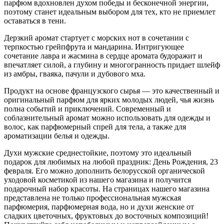
парфюм вдохновлен духом победы и бесконечной энергии,
поэтому станет идеальным выбором для тех, кто не приемлет
оставаться в тени.
Дерзкий аромат стартует с морских нот в сочетании с
терпкостью грейпфрута и мандарина. Интригующее
сочетание лавра и жасмина в сердце аромата будоражит и
впечатляет силой, а глубину и многогранность придает шлейф
из амбры, гваяка, пачули и дубового мха.
Продукт на основе французского сырья — это качественный и
оригинальный парфюм для ярких молодых людей, чья жизнь
полна событий и приключений. Современный и
соблазнительный аромат можно использовать для одежды и
волос, как парфюмерный спрей для тела, а также для
ароматизации белья и одежды.
Духи мужские среднестойкие, поэтому это идеальный
подарок для любимых на любой праздник: День Рождения, 23
февраля. Его можно дополнить белорусской органической
уходовой косметикой из нашего магазина и получится
подарочный набор красоты. На страницах нашего магазина
представлена не только профессиональная мужская
парфюмерия, парфюмерная вода, но и духи женские от
сладких цветочных, фруктовых до восточных композиций!