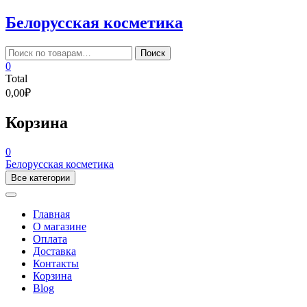
Skip
Белорусская косметика
to
content
Искать:
Поиск
0
Total
0,00₽
Корзина
0
Белорусская косметика
Все категории
Главная
О магазине
Оплата
Доставка
Контакты
Корзина
Blog