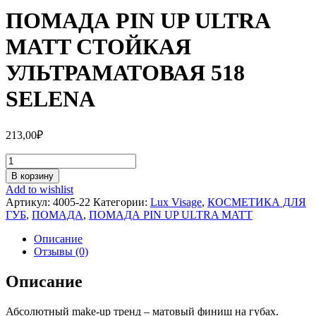
ПОМАДА PIN UP ULTRA
MATT СТОЙКАЯ
УЛЬТРАМАТОВАЯ 518
SELENA
213,00
₽
Количество
ПОМАДА
В корзину
PIN
Add to wishlist
UP
Артикул:
4005-22
Категории:
Lux Visage
,
КОСМЕТИКА ДЛЯ
ULTRA
ГУБ
,
ПОМАДА
,
ПОМАДА PIN UP ULTRA MATT
MATT
СТОЙКАЯ
Описание
УЛЬТРАМАТОВАЯ
Отзывы (0)
518
SELENA
Описание
Абсолютный make-up тренд – матовый финиш на губах.