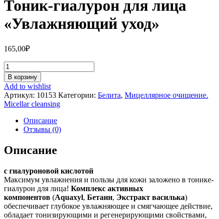
Тоник-гиалурон для лица
«Увлажняющий уход»
165,00
₽
Количество
Тоник-
В корзину
гиалурон
Add to wishlist
для
Артикул:
10153
Категории:
Белита
,
Мицеллярное очищение.
лица
Micellar cleansing
"Увлажняющий
уход"
Описание
Отзывы (0)
Описание
с гиалуроновой кислотой
Максимум увлажнения и пользы для кожи заложено в тонике-
гиалурон для лица!
Комплекс активных
компонентов
(
Aquaxyl
,
Бетаин
,
Экстракт василька
)
обеспечивает глубокое увлажняющее и смягчающее действие,
обладает тонизирующими и регенерирующими свойствами,