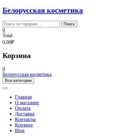
Skip
Белорусская косметика
to
content
Искать:
Поиск
0
Total
0,00₽
Корзина
0
Белорусская косметика
Все категории
Главная
О магазине
Оплата
Доставка
Контакты
Корзина
Blog