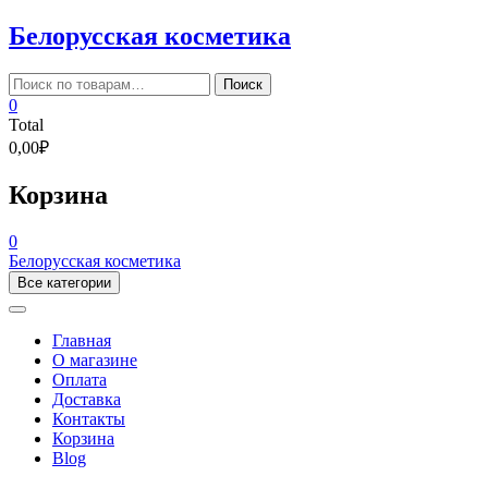
Skip
Белорусская косметика
to
content
Искать:
Поиск
0
Total
0,00₽
Корзина
0
Белорусская косметика
Все категории
Главная
О магазине
Оплата
Доставка
Контакты
Корзина
Blog