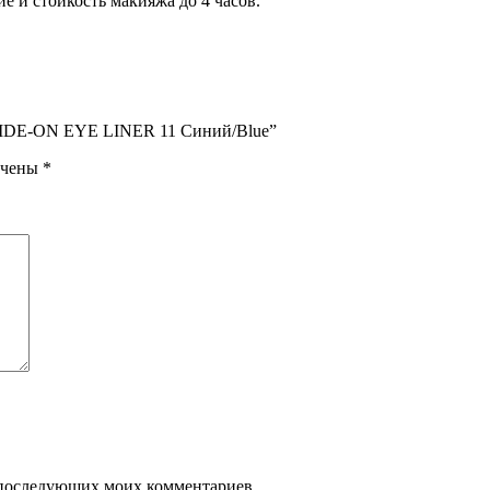
 и стойкость макияжа до 4 часов.
 SLIDE-ON EYE LINER 11 Синий/Blue”
ечены
*
ля последующих моих комментариев.