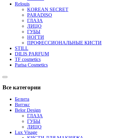
Relouis
KOREAN SECRET
PARADISO
ГЛАЗА
ЛИЦО
ГУБЫ
НОГТИ
ПРОФЕССИОНАЛЬНЫЕ КИСТИ
STILL
DILIS PARFUM
TF cosmetics
Parisa Cosmetics
Catalog
Menu
Все категории
Белита
Витэкс
Belor Design
ГЛАЗА
ГУБЫ
ЛИЦО
Lux Visage
КИСТИ ДЛЯ МАКИЯЖА