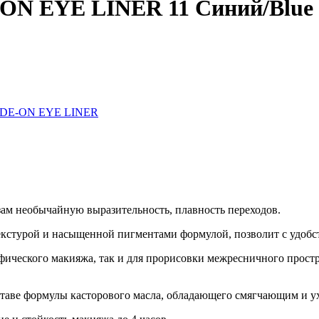
-ON EYE LINER 11 Синий/Blue
LIDE-ON EYE LINER
зам необычайную выразительность, плавность переходов.
екстурой и насыщенной пигментами формулой, позволит c удобс
рафического макияжа, так и для прорисовки межресничного простр
составе формулы касторового масла, обладающего смягчающим и