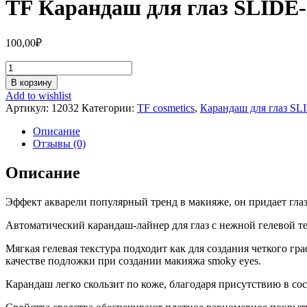
TF Карандаш для глаз SLIDE
100,00
₽
Количество
TF
В корзину
Карандаш
Add to wishlist
для
Артикул:
12032
Категории:
TF cosmetics
,
Карандаш для глаз S
глаз
SLIDE-
Описание
ON
Отзывы (0)
EYE
LINER
Описание
11
Синий/Blue
Эффект акварели популярный тренд в макияже, он придает гла
Автоматический карандаш-лайнер для глаз с нежной гелевой т
Мягкая гелевая текстура подходит как для создания четкого г
качестве подложки при создании макияжа smoky eyes.
Карандаш легко скользит по коже, благодаря присутствию в 