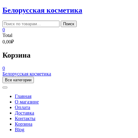
Skip
Белорусская косметика
to
content
Искать:
Поиск
0
Total
0,00₽
Корзина
0
Белорусская косметика
Все категории
Главная
О магазине
Оплата
Доставка
Контакты
Корзина
Blog