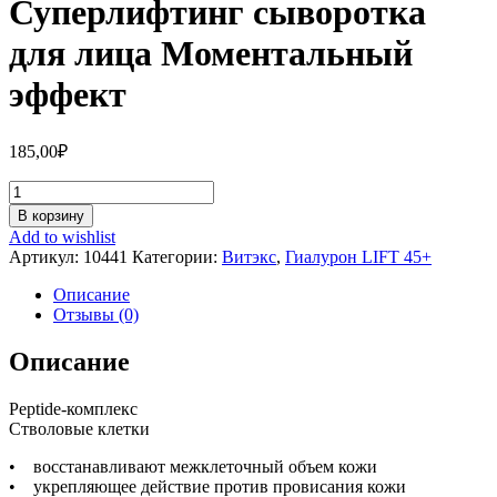
Суперлифтинг сыворотка
для лица Моментальный
эффект
185,00
₽
Количество
Суперлифтинг
В корзину
сыворотка
Add to wishlist
для
Артикул:
10441
Категории:
Витэкс
,
Гиалурон LIFT 45+
лица
Моментальный
Описание
эффект
Отзывы (0)
Описание
Peptide-комплекс
Стволовые клетки
• восстанавливают межклеточный объем кожи
• укрепляющее действие против провисания кожи