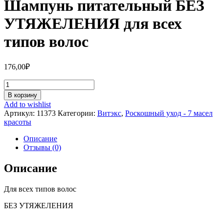
Шампунь питательный БЕЗ
УТЯЖЕЛЕНИЯ для всех
типов волос
176,00
₽
Количество
Шампунь
В корзину
питательный
Add to wishlist
БЕЗ
Артикул:
11373
Категории:
Витэкс
,
Роскошный уход - 7 масел
УТЯЖЕЛЕНИЯ
красоты
для
всех
Описание
типов
Отзывы (0)
волос
Описание
Для всех типов волос
БЕЗ УТЯЖЕЛЕНИЯ