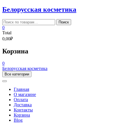
Skip
Белорусская косметика
to
content
Искать:
Поиск
0
Total
0,00₽
Корзина
0
Белорусская косметика
Все категории
Главная
О магазине
Оплата
Доставка
Контакты
Корзина
Blog