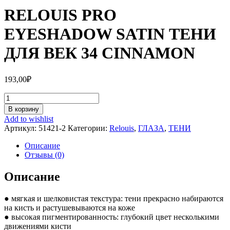
RELOUIS PRO
EYESHADOW SATIN ТЕНИ
ДЛЯ ВЕК 34 CINNAMON
193,00
₽
Количество
RELOUIS
В корзину
PRO
Add to wishlist
EYESHADOW
Артикул:
51421-2
Категории:
Relouis
,
ГЛАЗА
,
ТЕНИ
SATIN
ТЕНИ
Описание
ДЛЯ
Отзывы (0)
ВЕК
34
Описание
CINNAMON
● мягкая и шелковистая текстура: тени прекрасно набираются
на кисть и растушевываются на коже
● высокая пигментированность: глубокий цвет несколькими
движениями кисти