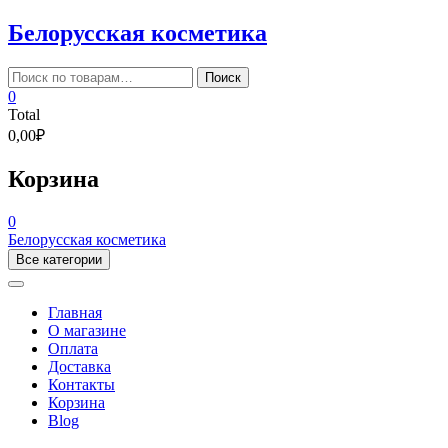
Skip
Белорусская косметика
to
content
Искать:
Поиск
0
Total
0,00₽
Корзина
0
Белорусская косметика
Все категории
Главная
О магазине
Оплата
Доставка
Контакты
Корзина
Blog