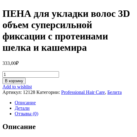
ПЕНА для укладки волос 3D
объем суперсильной
фиксации с протеинами
шелка и кашемира
333,00
₽
Количество
ПЕНА
В корзину
для
Add to wishlist
укладки
Артикул:
12128
Категории:
Professional Hair Care
,
Белита
волос
3D
Описание
объем
Детали
суперсильной
Отзывы (0)
фиксации
с
Описание
протеинами
шелка