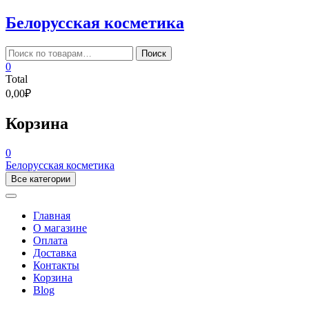
Skip
Белорусская косметика
to
content
Искать:
Поиск
0
Total
0,00₽
Корзина
0
Белорусская косметика
Все категории
Главная
О магазине
Оплата
Доставка
Контакты
Корзина
Blog