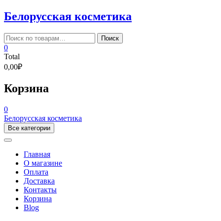
Skip
Белорусская косметика
to
content
Искать:
Поиск
0
Total
0,00₽
Корзина
0
Белорусская косметика
Все категории
Главная
О магазине
Оплата
Доставка
Контакты
Корзина
Blog