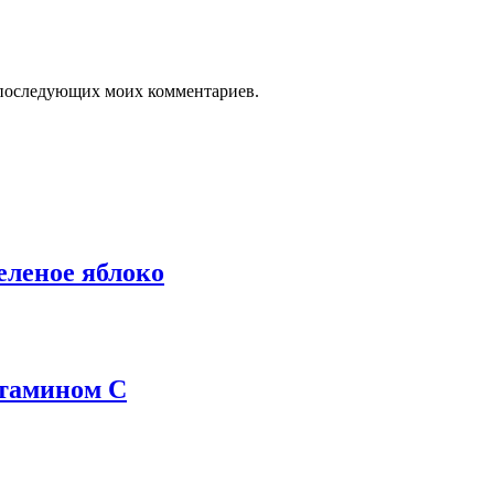
ля последующих моих комментариев.
еное яблоко
итамином С