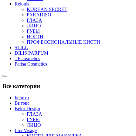
Relouis
KOREAN SECRET
PARADISO
ГЛАЗА
ЛИЦО
ГУБЫ
НОГТИ
ПРОФЕССИОНАЛЬНЫЕ КИСТИ
STILL
DILIS PARFUM
TF cosmetics
Parisa Cosmetics
Catalog
Menu
Все категории
Белита
Витэкс
Belor Design
ГЛАЗА
ГУБЫ
ЛИЦО
Lux Visage
КИСТИ ДЛЯ МАКИЯЖА