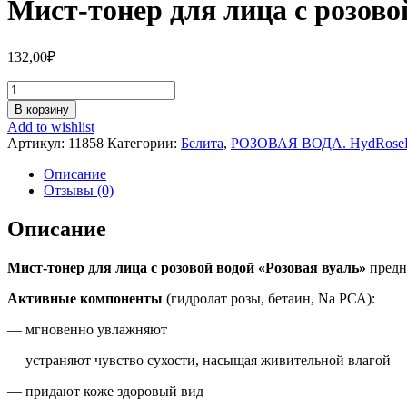
Мист-тонер для лица с розово
132,00
₽
Количество
Мист-
В корзину
тонер
Add to wishlist
для
Артикул:
11858
Категории:
Белита
,
РОЗОВАЯ ВОДА. HydRoseD
лица
с
Описание
розовой
Отзывы (0)
водой
«Розовая
Описание
вуаль»
Мист-тонер для лица с розовой водой «Розовая вуаль»
предна
Активные компоненты
(гидролат розы, бетаин, Na РСА):
— мгновенно увлажняют
— устраняют чувство сухости, насыщая живительной влагой
— придают коже здоровый вид