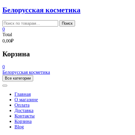
Skip
Белорусская косметика
to
content
Искать:
Поиск
0
Total
0,00₽
Корзина
0
Белорусская косметика
Все категории
Главная
О магазине
Оплата
Доставка
Контакты
Корзина
Blog