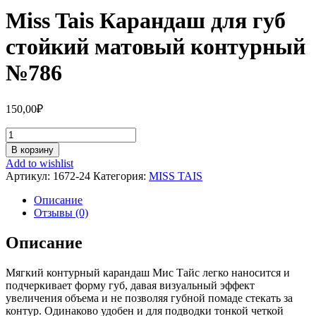
Miss Tais Карандаш для губ
стойкий матовый контурный
№786
150,00
₽
Количество
Miss
В корзину
Tais
Add to wishlist
Карандаш
Артикул:
1672-24
Категория:
MISS TAIS
для
губ
Описание
стойкий
Отзывы (0)
матовый
контурный
Описание
№786
Мягкий контурный карандаш Мис Тайс легко наносится и
подчеркивает форму губ, давая визуальный эффект
увеличения объема и не позволяя губной помаде стекать за
контур. Одинаково удобен и для подводки тонкой четкой