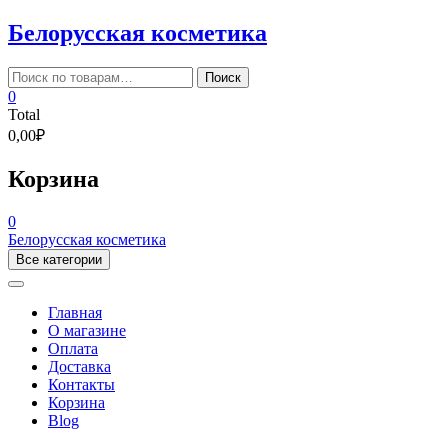
Skip
Белорусская косметика
to
content
Искать:
Поиск
0
Total
0,00₽
Корзина
0
Белорусская косметика
Все категории
Главная
О магазине
Оплата
Доставка
Контакты
Корзина
Blog