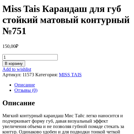
Miss Tais Карандаш для губ
стойкий матовый контурный
№751
150,00
₽
Количество
Miss
В корзину
Tais
Add to wishlist
Карандаш
Артикул:
11573
Категория:
MISS TAIS
для
губ
Описание
стойкий
Отзывы (0)
матовый
контурный
Описание
№751
Мягкий контурный карандаш Мис Тайс легко наносится и
подчеркивает форму губ, давая визуальный эффект
увеличения объема и не позволяя губной помаде стекать за
контур. Одинаково удобен и для подводки тонкой четкой