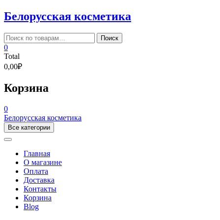
Skip
Белорусская косметика
to
content
Искать:
Поиск
0
Total
0,00₽
Корзина
0
Белорусская косметика
Все категории
Главная
О магазине
Оплата
Доставка
Контакты
Корзина
Blog