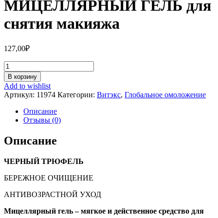
МИЦЕЛЛЯРНЫЙ ГЕЛЬ для
снятия макияжа
127,00
₽
Количество
МИЦЕЛЛЯРНЫЙ
В корзину
ГЕЛЬ
Add to wishlist
для
Артикул:
11974
Категории:
Витэкс
,
Глобальное омоложение
снятия
макияжа
Описание
Отзывы (0)
Описание
ЧЕРНЫЙ ТРЮФЕЛЬ
БЕРЕЖНОЕ ОЧИЩЕНИЕ
АНТИВОЗРАСТНОЙ УХОД
Мицеллярный гель – мягкое и действенное средство для