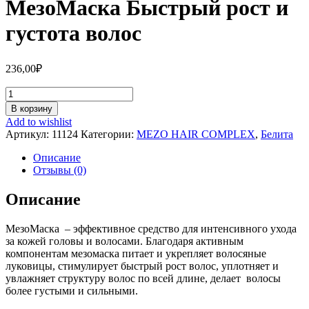
МезоМаска Быстрый рост и
густота волос
236,00
₽
Количество
МезоМаска
В корзину
Быстрый
Add to wishlist
рост
Артикул:
11124
Категории:
MEZO HAIR COMPLEX
,
Белита
и
густота
Описание
волос
Отзывы (0)
Описание
МезоМаска – эффективное средство для интенсивного ухода
за кожей головы и волосами. Благодаря активным
компонентам мезомаска питает и укрепляет волосяные
луковицы, стимулирует быстрый рост волос, уплотняет и
увлажняет структуру волос по всей длине, делает волосы
более густыми и сильными.