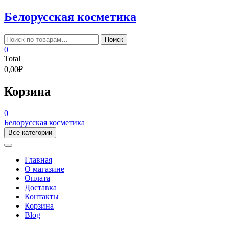
Skip
Белорусская косметика
to
content
Искать:
Поиск
0
Total
0,00₽
Корзина
0
Белорусская косметика
Все категории
Главная
О магазине
Оплата
Доставка
Контакты
Корзина
Blog