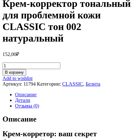
Крем-корректор тональный
для проблемной кожи
CLASSIC тон 002
натуральный
152,00
₽
Количество
Крем-
В корзину
корректор
Add to wishlist
тональный
Артикул:
11794
Категории:
CLASSIC
,
Белита
для
проблемной
Описание
кожи
Детали
CLASSIC
Отзывы (0)
тон
002
Описание
натуральный
Крем-корретор: ваш секрет