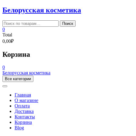
Skip
Белорусская косметика
to
content
Искать:
Поиск
0
Total
0,00₽
Корзина
0
Белорусская косметика
Все категории
Главная
О магазине
Оплата
Доставка
Контакты
Корзина
Blog