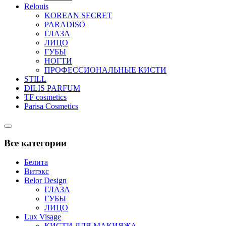
Relouis
KOREAN SECRET
PARADISO
ГЛАЗА
ЛИЦО
ГУБЫ
НОГТИ
ПРОФЕССИОНАЛЬНЫЕ КИСТИ
STILL
DILIS PARFUM
TF cosmetics
Parisa Cosmetics
Catalog
Menu
Все категории
Белита
Витэкс
Belor Design
ГЛАЗА
ГУБЫ
ЛИЦО
Lux Visage
КИСТИ ДЛЯ МАКИЯЖА