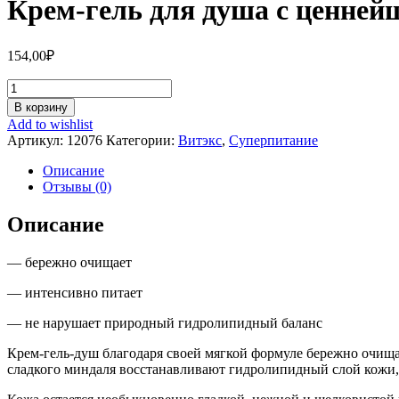
Крем-гель для душа с ценне
154,00
₽
Количество
Крем-
В корзину
гель
Add to wishlist
для
Артикул:
12076
Категории:
Витэкс
,
Суперпитание
душа
с
Описание
ценнейшими
Отзывы (0)
маслами
Описание
— бережно очищает
— интенсивно питает
— не нарушает природный гидролипидный баланс
Крем-гель-душ благодаря своей мягкой формуле бережно очища
сладкого миндаля восстанавливают гидролипидный слой кожи, 