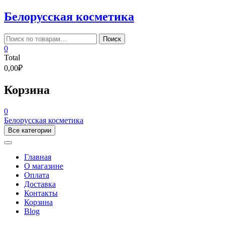
Skip
Белорусская косметика
to
content
Искать:
Поиск
0
Total
0,00₽
Корзина
0
Белорусская косметика
Все категории
Главная
О магазине
Оплата
Доставка
Контакты
Корзина
Blog