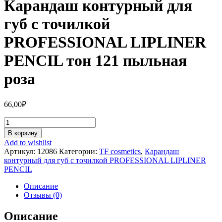
Карандаш контурный для
губ с точилкой
PROFESSIONAL LIPLINER
PENCIL тон 121 пыльная
роза
66,00
₽
Количество
Карандаш
В корзину
контурный
Add to wishlist
для
Артикул:
12086
Категории:
TF cosmetics
,
Карандаш
губ
контурный для губ с точилкой PROFESSIONAL LIPLINER
с
PENCIL
точилкой
PROFESSIONAL
Описание
LIPLINER
Отзывы (0)
PENCIL
тон
Описание
121