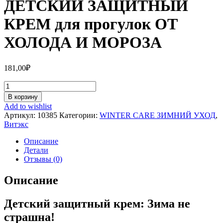
ДЕТСКИЙ ЗАЩИТНЫЙ
КРЕМ для прогулок ОТ
ХОЛОДА И МОРОЗА
181,00
₽
Количество
ДЕТСКИЙ
В корзину
ЗАЩИТНЫЙ
Add to wishlist
КРЕМ
Артикул:
10385
Категории:
WINTER CARE ЗИМНИЙ УХОД
,
для
Витэкс
прогулок
ОТ
Описание
ХОЛОДА
Детали
И
Отзывы (0)
МОРОЗА
Описание
Детский защитный крем: Зима не
страшна!