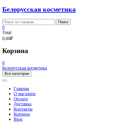
Skip
Белорусская косметика
to
content
Искать:
Поиск
0
Total
0,00₽
Корзина
0
Белорусская косметика
Все категории
Главная
О магазине
Оплата
Доставка
Контакты
Корзина
Blog