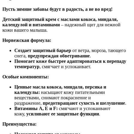
Пусть зимние забавы будут в радость, а не во вред!
Детский защитный крем с маслами кокоса, миндаля,
календулой и витаминами
– надежный щит для нежной
кожи вашего малыша.
Норвежская формула:
Создает защитный барьер
от ветра, мороза, тающего
снега,
предупреждая обветривание
.
Помогает коже быстрее адаптироваться к перепаду
температур
, смягчает и успокаивает.
Особые компоненты:
Ценные масла кокоса, миндаля, персика и
календулы:
насыщают кожу питательными
веществами, снимают покраснение и
раздражение,
предотвращают сухость и шелушение
.
Витамины A, E и F:
смягчают и успокаивают
кожу,
усиливают ее защитные функции
.
Преимущества: