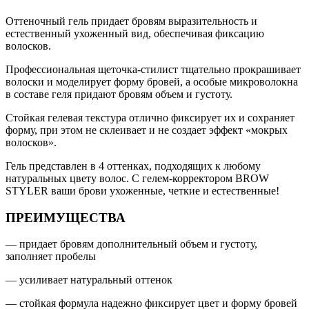
IN
Оттеночный гель придает бровям выразительность и
1
естественный ухоженный вид, обеспечивая фиксацию
3
волосков.
МОКАЧЧИНО
Профессиональная щеточка-стилист тщательно прокрашивает
волоски и моделирует форму бровей, а особые микроволокна
в составе геля придают бровям объем и густоту.
Стойкая гелевая текстура отлично фиксирует их и сохраняет
форму, при этом не склеивает и не создает эффект «мокрых
волосков».
Гель представлен в 4 оттенках, подходящих к любому
натуральных цвету волос. С гелем-корректором BROW
STYLER ваши брови ухоженные, четкие и естественные!
ПРЕИМУЩЕСТВА
— придает бровям дополнительный объем и густоту,
заполняет пробелы
— усиливает натуральный оттенок
— стойкая формула надежно фиксирует цвет и форму бровей