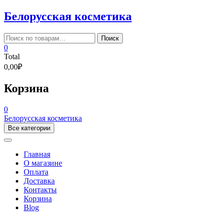
Skip
Белорусская косметика
to
content
Искать:
Поиск
0
Total
0,00₽
Корзина
0
Белорусская косметика
Все категории
Главная
О магазине
Оплата
Доставка
Контакты
Корзина
Blog