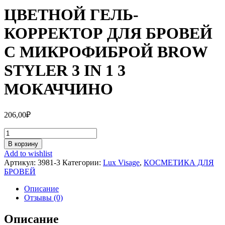
ЦВЕТНОЙ ГЕЛЬ-
КОРРЕКТОР ДЛЯ БРОВЕЙ
С МИКРОФИБРОЙ BROW
STYLER 3 IN 1 3
МОКАЧЧИНО
206,00
₽
Количество
ЦВЕТНОЙ
В корзину
ГЕЛЬ-
Add to wishlist
КОРРЕКТОР
Артикул:
3981-3
Категории:
Lux Visage
,
КОСМЕТИКА ДЛЯ
ДЛЯ
БРОВЕЙ
БРОВЕЙ
С
Описание
МИКРОФИБРОЙ
Отзывы (0)
BROW
STYLER
Описание
3