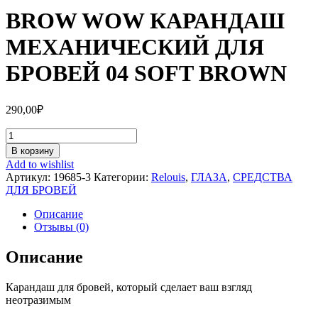
BROW WOW КАРАНДАШ
МЕХАНИЧЕСКИЙ ДЛЯ
БРОВЕЙ 04 SOFT BROWN
290,00
₽
Количество
BROW
В корзину
WOW
Add to wishlist
КАРАНДАШ
Артикул:
19685-3
Категории:
Relouis
,
ГЛАЗА
,
СРЕДСТВА
МЕХАНИЧЕСКИЙ
ДЛЯ БРОВЕЙ
ДЛЯ
БРОВЕЙ
Описание
04
Отзывы (0)
SOFT
BROWN
Описание
Карандаш для бровей, который сделает ваш взгляд
неотразимым