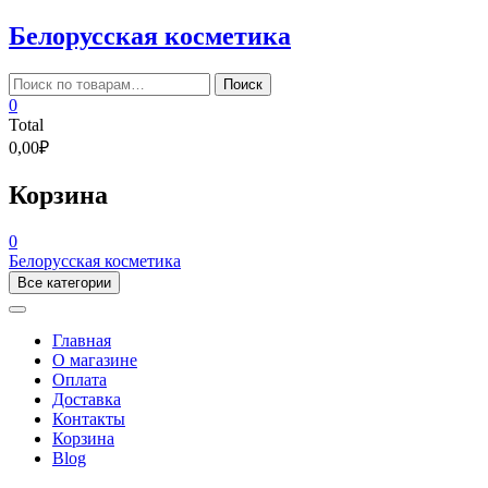
Skip
Белорусская косметика
to
content
Искать:
Поиск
0
Total
0,00₽
Корзина
0
Белорусская косметика
Все категории
Главная
О магазине
Оплата
Доставка
Контакты
Корзина
Blog