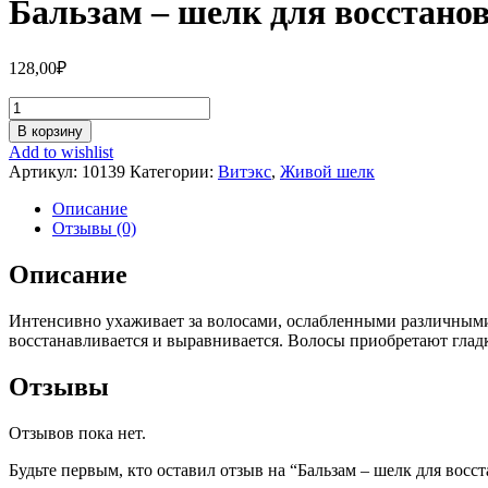
Бальзам – шелк для восстано
128,00
₽
Количество
Бальзам
В корзину
–
Add to wishlist
шелк
Артикул:
10139
Категории:
Витэкс
,
Живой шелк
для
восстановления
Описание
ослабленных
Отзывы (0)
волос
Описание
Интенсивно ухаживает за волосами, ослабленными различными 
восстанавливается и выравнивается. Волосы приобретают глад
Отзывы
Отзывов пока нет.
Будьте первым, кто оставил отзыв на “Бальзам – шелк для вос