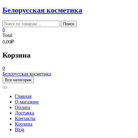
Skip
Белорусская косметика
to
content
Искать:
Поиск
0
Total
0,00₽
Корзина
0
Белорусская косметика
Все категории
Главная
О магазине
Оплата
Доставка
Контакты
Корзина
Blog