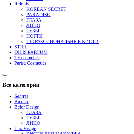
Relouis
KOREAN SECRET
PARADISO
ГЛАЗА
ЛИЦО
ГУБЫ
НОГТИ
ПРОФЕССИОНАЛЬНЫЕ КИСТИ
STILL
DILIS PARFUM
TF cosmetics
Parisa Cosmetics
Catalog
Menu
Все категории
Белита
Витэкс
Belor Design
ГЛАЗА
ГУБЫ
ЛИЦО
Lux Visage
КИСТИ ДЛЯ МАКИЯЖА