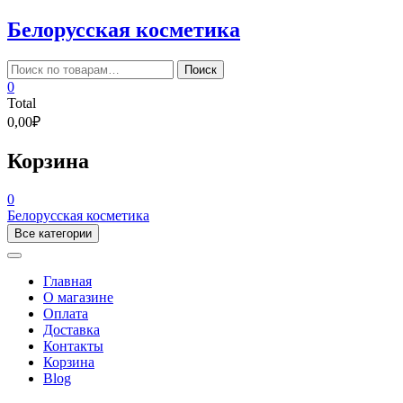
Skip
Белорусская косметика
to
content
Искать:
Поиск
0
Total
0,00₽
Корзина
0
Белорусская косметика
Все категории
Главная
О магазине
Оплата
Доставка
Контакты
Корзина
Blog