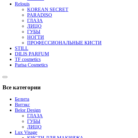
Relouis
KOREAN SECRET
PARADISO
ГЛАЗА
ЛИЦО
ГУБЫ
НОГТИ
ПРОФЕССИОНАЛЬНЫЕ КИСТИ
STILL
DILIS PARFUM
TF cosmetics
Parisa Cosmetics
Catalog
Menu
Все категории
Белита
Витэкс
Belor Design
ГЛАЗА
ГУБЫ
ЛИЦО
Lux Visage
КИСТИ ДЛЯ МАКИЯЖА