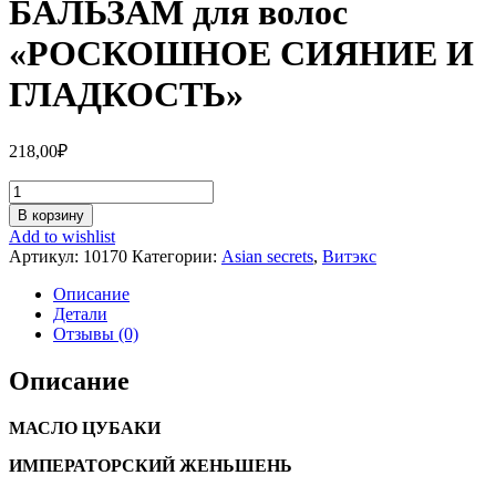
БАЛЬЗАМ для волос
«РОСКОШНОЕ СИЯНИЕ И
ГЛАДКОСТЬ»
218,00
₽
Количество
БАЛЬЗАМ
В корзину
для
Add to wishlist
волос
Артикул:
10170
Категории:
Asian seсrets
,
Витэкс
«РОСКОШНОЕ
СИЯНИЕ
Описание
И
Детали
ГЛАДКОСТЬ»
Отзывы (0)
Описание
МАСЛО ЦУБАКИ
ИМПЕРАТОРСКИЙ ЖЕНЬШЕНЬ