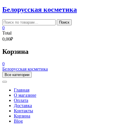
Skip
Белорусская косметика
to
content
Искать:
Поиск
0
Total
0,00₽
Корзина
0
Белорусская косметика
Все категории
Главная
О магазине
Оплата
Доставка
Контакты
Корзина
Blog