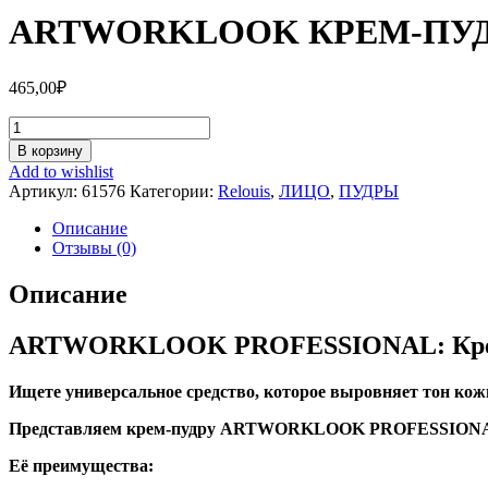
ARTWORKLOOK КРЕМ-ПУД
465,00
₽
Количество
ARTWORKLOOK
В корзину
КРЕМ-
Add to wishlist
ПУДРА
Артикул:
61576
Категории:
Relouis
,
ЛИЦО
,
ПУДРЫ
КОМПАКТНАЯ
01
Описание
КРЕМОВАЯ
Отзывы (0)
ПАСТЕЛЬ
Описание
ARTWORKLOOK PROFESSIONAL: Крем-п
Ищете универсальное средство, которое выровняет тон кож
Представляем крем-пудру ARTWORKLOOK PROFESSION
Её преимущества: