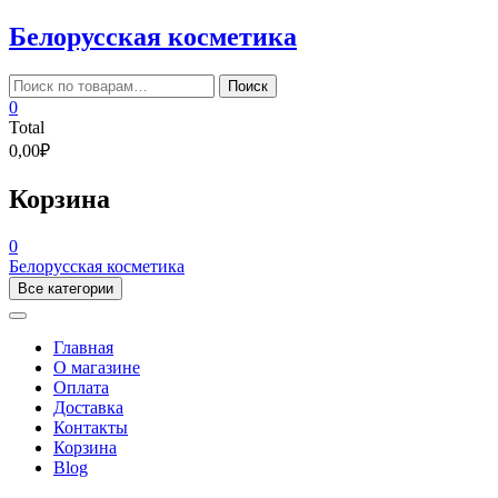
Skip
Белорусская косметика
to
content
Искать:
Поиск
0
Total
0,00₽
Корзина
0
Белорусская косметика
Все категории
Главная
О магазине
Оплата
Доставка
Контакты
Корзина
Blog