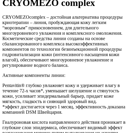
CRYOMEZO complex
CRYOMEZOcomplex – достойная альтернатива процедуры
криотерапии – линия, пробуждающая кожу легким
“морозным” прикосновением, для длительного
многоуровневого увлажения и комплексного омоложения.
Косметические средства линии созданы на основе
сбалансированного комплекса высокоэффективных
компонентов по технологии безинъекционной процедуры
гидровитализации кожи (интенсивного насыщения кожи
влагой), обеспечивают многоуровневое увлажнение и
регулирование водного баланса.
Активные компоненты линии:
Pentavitin® глубоко увлажняет кожу и удерживает влагу в
течение 72-х часов*, уменьшает шелушение и стянутость
кожи, усиливает эпидермальный барьер, придает коже
мягкость, гладкость и сияющий здоровый вид.
*эффект достигается через 1 месяц, эффективность доказана
компанией DSM Швейцария.
Гиалуроновая кислота направленного действия проникает в
глубокие слои эпидермиса, обеспечивает видимый эффект
разглаживания морщин путем выталкивания их изнутри,