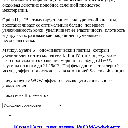
оказывая действие подобное салонной процедуре
мезотерапии.
Optim Hyal™ стимулирует синтез гиалуроновой кислоты,
восстанавливает ее оптимальный баланс, повышает
увлажненность кожи, увеличивает ее эластичность, плотность
и упругость, разглаживает морщины и уменьшает
несовершенства.
Matrixyl Synthe 6 – биомиметический пептид, который
увеличивает синтез коллагена I, III и IV типа, в результате
чего происходит сокращение морщин на лбу до 31%**,
«гусиных лапок» до 21,1%**. **эффект достигается через 2
месяца, эффективность доказана компанией Sederma Франция.
Почувствуйте WOW-эффект освежающего длительного
увлажнения!
Показ всех 8 элементов
КриоГель для душа WOW-эффект