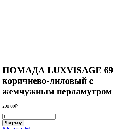
ПОМАДА LUXVISAGE 69
коричнево-лиловый с
жемчужным перламутром
208,00
₽
Количество
ПОМАДА
В корзину
LUXVISAGE
Add to wishlist