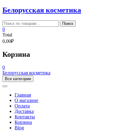
Skip
Белорусская косметика
to
content
Искать:
Поиск
0
Total
0,00₽
Корзина
0
Белорусская косметика
Все категории
Главная
О магазине
Оплата
Доставка
Контакты
Корзина
Blog