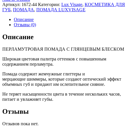
69
Артикул:
1672-44
Категории:
Lux Visage
,
КОСМЕТИКА ДЛЯ
коричнево-
ГУБ
,
ПОМАДА
,
ПОМАДА LUXVISAGE
лиловый
с
Описание
жемчужным
Отзывы (0)
перламутром
Описание
ПЕРЛАМУТРОВАЯ ПОМАДА С ГЛЯНЦЕВЫМ БЛЕСКОМ
Широкая цветовая палитра оттенков с повышенным
содержанием перламутра.
Помада содержит жемчужные глиттеры и
мерцающие шиммеры, которые создают оптический эффект
объемных губ и придают им ослепительное сияние.
Не теряет насыщенности цвета в течение нескольких часов,
питает и увлажняет губы.
Отзывы
Отзывов пока нет.