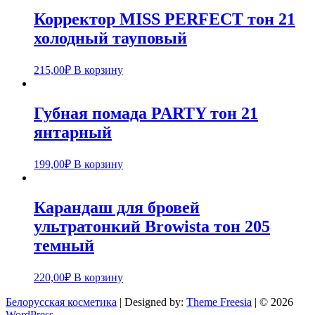
Корректор MISS PERFECT тон 21
холодный тауповый
215,00
₽
В корзину
Губная помада PARTY тон 21
янтарный
199,00
₽
В корзину
Карандаш для бровей
ультратонкий Browista тон 205
темный
220,00
₽
В корзину
Белорусская косметика
| Designed by:
Theme Freesia
| © 2026
WordPress