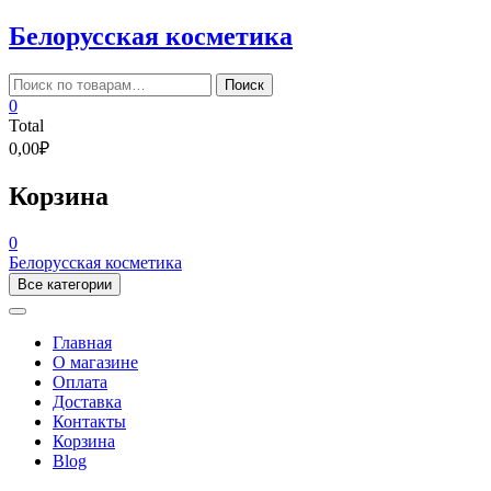
Skip
Белорусская косметика
to
content
Искать:
Поиск
0
Total
0,00₽
Корзина
0
Белорусская косметика
Все категории
Главная
О магазине
Оплата
Доставка
Контакты
Корзина
Blog