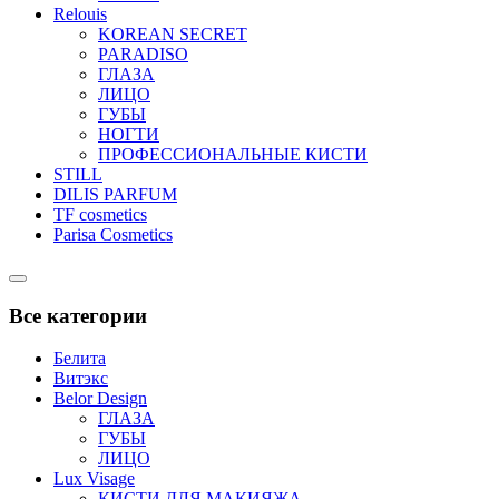
Relouis
KOREAN SECRET
PARADISO
ГЛАЗА
ЛИЦО
ГУБЫ
НОГТИ
ПРОФЕССИОНАЛЬНЫЕ КИСТИ
STILL
DILIS PARFUM
TF cosmetics
Parisa Cosmetics
Catalog
Menu
Все категории
Белита
Витэкс
Belor Design
ГЛАЗА
ГУБЫ
ЛИЦО
Lux Visage
КИСТИ ДЛЯ МАКИЯЖА