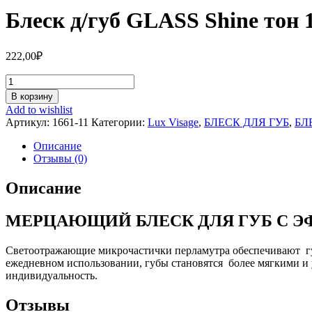
Блеск д/губ GLASS Shine тон 
222,00
₽
Количество
Блеск
В корзину
д/
Add to wishlist
губ
Артикул:
1661-11
Категории:
Lux Visage
,
БЛЕСК ДЛЯ ГУБ
,
БЛ
GLASS
Shine
Описание
тон
Отзывы (0)
11
Описание
МЕРЦАЮЩИЙ БЛЕСК ДЛЯ ГУБ С 
Светоотражающие микрочастички перламутра обеспечивают губа
ежедневном использовании, губы становятся более мягкими и
индивидуальность.
Отзывы