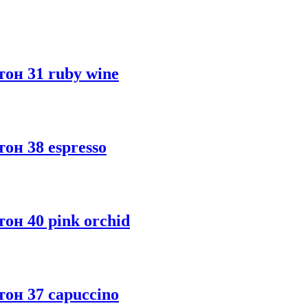
он 31 ruby wine
он 38 espresso
он 40 pink orchid
он 37 capuccino