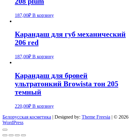
208 plum
187,00
₽
В корзину
Карандаш для губ механический
206 red
187,00
₽
В корзину
Карандаш для бровей
ультратонкий Browista тон 205
темный
220,00
₽
В корзину
Белорусская косметика
| Designed by:
Theme Freesia
| © 2026
WordPress
Go
to