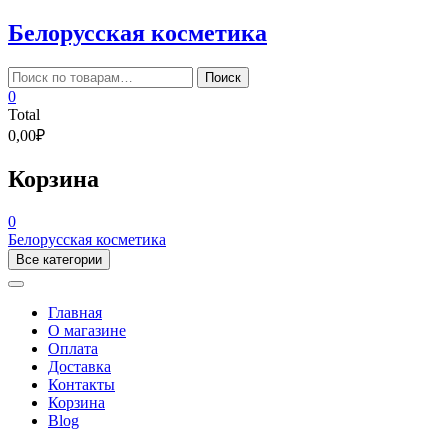
Skip
Белорусская косметика
to
content
Искать:
Поиск
0
Total
0,00₽
Корзина
0
Белорусская косметика
Все категории
Главная
О магазине
Оплата
Доставка
Контакты
Корзина
Blog