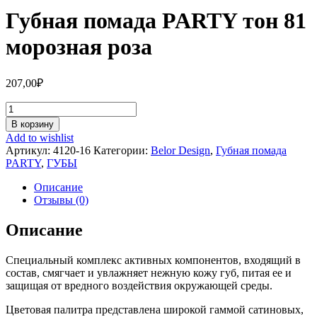
Губная помада PARTY тон 81
морозная роза
207,00
₽
Количество
Губная
В корзину
помада
Add to wishlist
PARTY
Артикул:
4120-16
Категории:
Belor Design
,
Губная помада
тон
PARTY
,
ГУБЫ
81
морозная
Описание
роза
Отзывы (0)
Описание
Специальный комплекс активных компонентов, входящий в
состав, смягчает и увлажняет нежную кожу губ, питая ее и
защищая от вредного воздействия окружающей среды.
Цветовая палитра представлена широкой гаммой сатиновых,