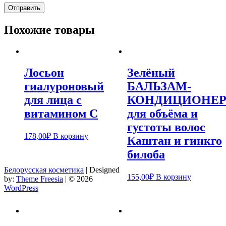
Похожие товары
Лосьон
Зелёный
гиалуроновый
БАЛЬЗАМ-
для лица с
КОНДИЦИОНЕ
витамином С
для объёма и
густоты волос
178,00
₽
В корзину
Каштан и гинкго
билоба
Белорусская косметика
| Designed
155,00
₽
В корзину
by:
Theme Freesia
| © 2026
WordPress