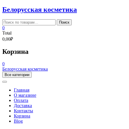
Skip
Белорусская косметика
to
content
Искать:
Поиск
0
Total
0,00₽
Корзина
0
Белорусская косметика
Все категории
Главная
О магазине
Оплата
Доставка
Контакты
Корзина
Blog