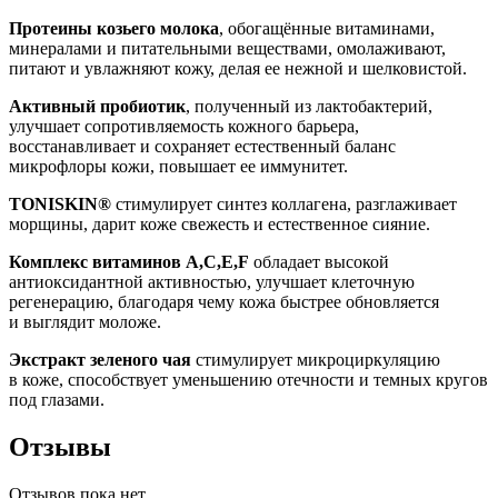
Протеины козьего молока
, обогащённые витаминами,
минералами и питательными веществами, омолаживают,
питают и увлажняют кожу, делая ее нежной и шелковистой.
Активный пробиотик
, полученный из лактобактерий,
улучшает сопротивляемость кожного барьера,
восстанавливает и сохраняет естественный баланс
микрофлоры кожи, повышает ее иммунитет.
TONISKIN®
стимулирует синтез коллагена, разглаживает
морщины, дарит коже свежесть и естественное сияние.
Комплекс витаминов A,C,E,F
обладает высокой
антиоксидантной активностью, улучшает клеточную
регенерацию, благодаря чему кожа быстрее обновляется
и выглядит моложе.
Экстракт зеленого чая
стимулирует микроциркуляцию
в коже, способствует уменьшению отечности и темных кругов
под глазами.
Отзывы
Отзывов пока нет.