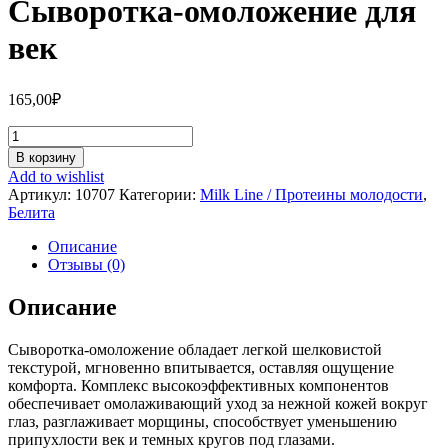
Сыворотка-омоложение для
век
165,00
₽
Количество
Сыворотка-
В корзину
омоложение
Add to wishlist
для
Артикул:
10707
Категории:
Milk Line / Протеины молодости
,
век
Белита
Описание
Отзывы (0)
Описание
Сыворотка-омоложение обладает легкой шелковистой
текстурой, мгновенно впитывается, оставляя ощущение
комфорта. Комплекс высокоэффективных компонентов
обеспечивает омолаживающий уход за нежной кожей вокруг
глаз, разглаживает морщины, способствует уменьшению
припухлости век и темных кругов под глазами.