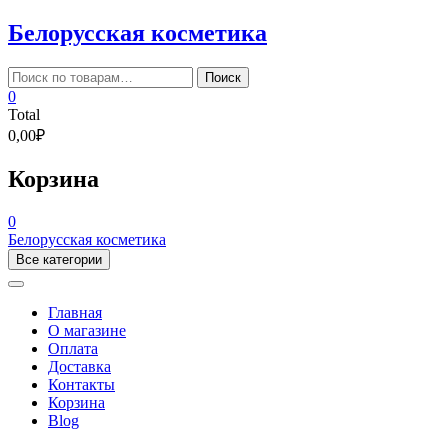
Skip
Белорусская косметика
to
content
Искать:
Поиск
0
Total
0,00₽
Корзина
0
Белорусская косметика
Все категории
Главная
О магазине
Оплата
Доставка
Контакты
Корзина
Blog