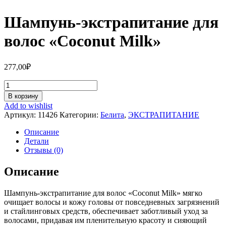
Шампунь-экстрапитание для
волос «Coconut Milk»
277,00
₽
Количество
Шампунь-
В корзину
экстрапитание
Add to wishlist
для
Артикул:
11426
Категории:
Белита
,
ЭКСТРАПИТАНИЕ
волос
«Coconut
Описание
Milk»
Детали
Отзывы (0)
Описание
Шампунь-экстрапитание для волос «Coconut Milk» мягко
очищает волосы и кожу головы от повседневных загрязнений
и стайлинговых средств, обеспечивает заботливый уход за
волосами, придавая им пленительную красоту и сияющий