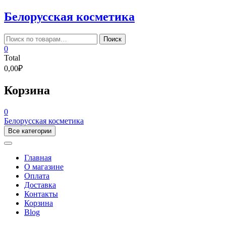
Skip
Белорусская косметика
to
content
Искать:
Поиск
0
Total
0,00₽
Корзина
0
Белорусская косметика
Все категории
Главная
О магазине
Оплата
Доставка
Контакты
Корзина
Blog