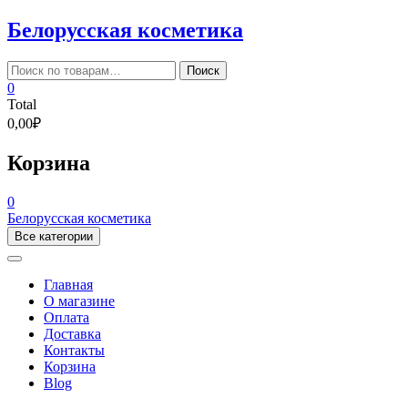
Skip
Белорусская косметика
to
content
Искать:
Поиск
0
Total
0,00₽
Корзина
0
Белорусская косметика
Все категории
Главная
О магазине
Оплата
Доставка
Контакты
Корзина
Blog