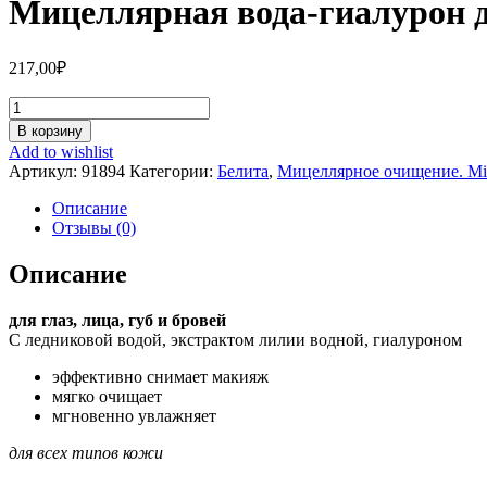
Мицеллярная вода-гиалурон 
217,00
₽
Количество
Мицеллярная
В корзину
вода-
Add to wishlist
гиалурон
Артикул:
91894
Категории:
Белита
,
Мицеллярное очищение. Mice
для
снятия
Описание
макияжа
Отзывы (0)
«Очищение
и
Описание
увлажнение»
для глаз, лица, губ и бровей
С ледниковой водой, экстрактом лилии водной, гиалуроном
эффективно снимает макияж
мягко очищает
мгновенно увлажняет
д
ля всех типов кожи