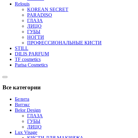
Relouis
KOREAN SECRET
PARADISO
ГЛАЗА
ЛИЦО
ГУБЫ
НОГТИ
ПРОФЕССИОНАЛЬНЫЕ КИСТИ
STILL
DILIS PARFUM
TF cosmetics
Parisa Cosmetics
Catalog
Menu
Все категории
Белита
Витэкс
Belor Design
ГЛАЗА
ГУБЫ
ЛИЦО
Lux Visage
КИСТИ ДЛЯ МАКИЯЖА