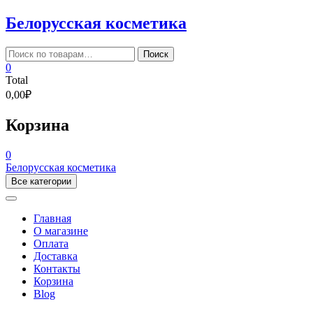
Skip
Белорусская косметика
to
content
Искать:
Поиск
0
Total
0,00₽
Корзина
0
Белорусская косметика
Все категории
Главная
О магазине
Оплата
Доставка
Контакты
Корзина
Blog