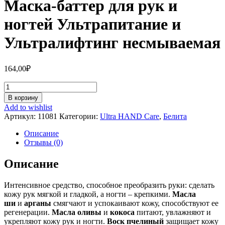
Маска-баттер для рук и
ногтей Ультрапитание и
Ультралифтинг несмываемая
164,00
₽
Количество
Маска-
В корзину
баттер
Add to wishlist
для
Артикул:
11081
Категории:
Ultra HAND Care
,
Белита
рук
и
Описание
ногтей
Отзывы (0)
Ультрапитание
и
Описание
Ультралифтинг
несмываемая
Интенсивное средство, способное преобразить руки: сделать
кожу рук мягкой и гладкой, а ногти – крепкими.
Масла
ши
и
арганы
смягчают и успокаивают кожу, способствуют ее
регенерации.
Масла оливы
и
кокоса
питают, увлажняют и
укрепляют кожу рук и ногти.
Воск пчелиный
защищает кожу