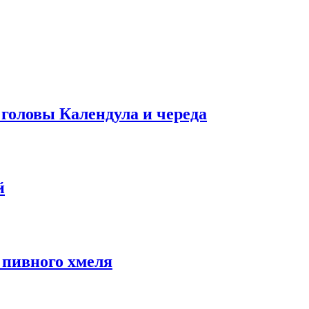
ловы Календула и череда
й
пивного хмеля