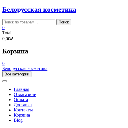
Skip
Белорусская косметика
to
content
Искать:
Поиск
0
Total
0,00₽
Корзина
0
Белорусская косметика
Все категории
Главная
О магазине
Оплата
Доставка
Контакты
Корзина
Blog