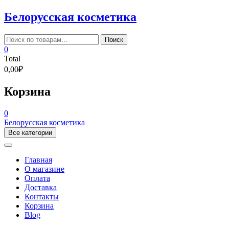
Skip
Белорусская косметика
to
content
Искать:
Поиск
0
Total
0,00₽
Корзина
0
Белорусская косметика
Все категории
Главная
О магазине
Оплата
Доставка
Контакты
Корзина
Blog