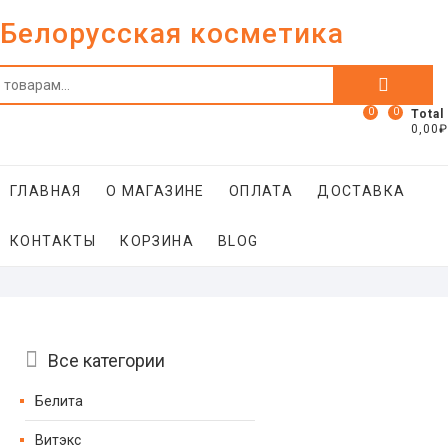
Skip
Белорусская косметика
to
content
Искать:
0
0
Total
0,00₽
ГЛАВНАЯ
О МАГАЗИНЕ
ОПЛАТА
ДОСТАВКА
КОНТАКТЫ
КОРЗИНА
BLOG
Catalog
Все категории
Menu
Белита
Витэкс