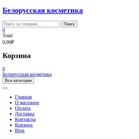
Skip
Белорусская косметика
to
content
Искать:
Поиск
0
Total
0,00₽
Корзина
0
Белорусская косметика
Все категории
Главная
О магазине
Оплата
Доставка
Контакты
Корзина
Blog