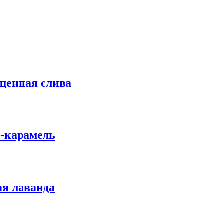
щенная слива
о-карамель
ая лаванда