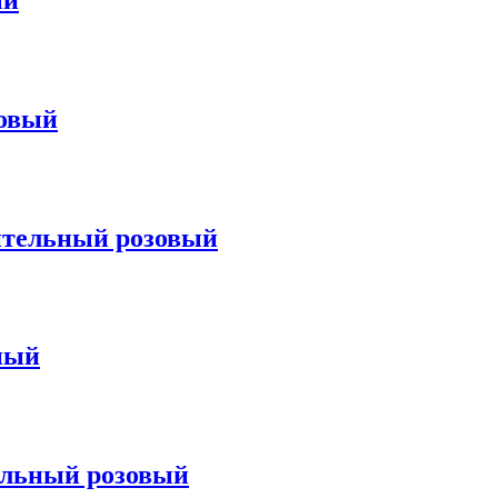
ый
ковый
ительный розовый
ный
альный розовый