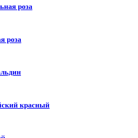
ьная роза
я роза
альдин
йский красный