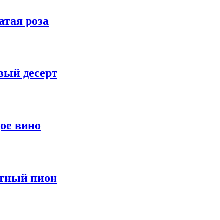
атая роза
вый десерт
ое вино
атный пион