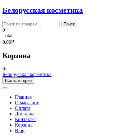
Skip
Белорусская косметика
to
content
Искать:
Поиск
0
Total
0,00₽
Корзина
0
Белорусская косметика
Все категории
Главная
О магазине
Оплата
Доставка
Контакты
Корзина
Blog