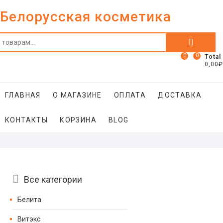
Skip
Белорусская косметика
to
content
Искать:
0
0
Total
0,00₽
ГЛАВНАЯ
О МАГАЗИНЕ
ОПЛАТА
ДОСТАВКА
КОНТАКТЫ
КОРЗИНА
BLOG
Catalog
Все категории
Menu
Белита
Витэкс